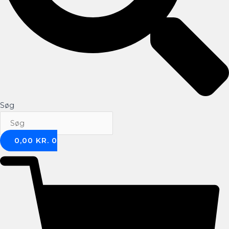
Søg
0,00
KR.
0