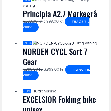
visning
Principia A2.7 Mørkegrå
4.599,00
kr.
3.999,00
kr.
TILFØJ TIL
KURV
-20%
Hurtig visning
NORDEN CYCL Sort 7
Gear
4.999,00
kr.
3.999,00
kr.
TILFØJ TIL
KURV
-10%
Hurtig visning
EXCELSIOR Folding bike
unisex