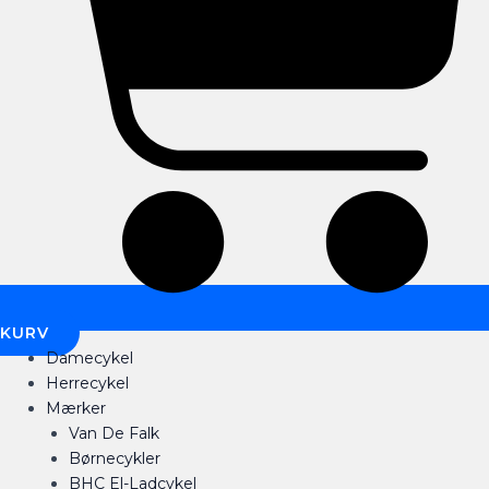
KURV
Damecykel
Herrecykel
Mærker
Van De Falk
Børnecykler
BHC El-Ladcykel