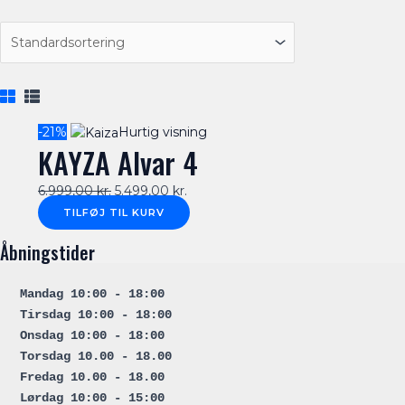
Original
Current
-21%
Hurtig visning
KAYZA Alvar 4
price
price
was:
is:
6.999,00
kr.
5.499,00
kr.
6.999,00 kr..
5.499,00 kr..
TILFØJ TIL KURV
Åbningstider
Mandag 10:00 - 18:00
Tirsdag 10:00 - 18:00
Onsdag 10:00 - 18:00
Torsdag 10.00 - 18.00
Fredag 10.00 - 18.00
Lørdag 10:00 - 15:00