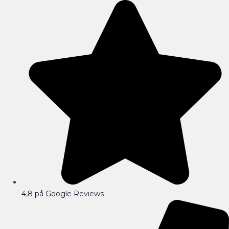
Gå
til
indholdet
4,8 på Google Reviews