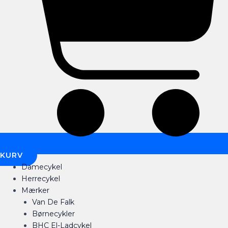
KURV
Damecykel
Herrecykel
Mærker
Van De Falk
Børnecykler
BHC El-Ladcykel